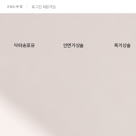
ENG
中文
로그인
회원가입
|
·
닥터송포유
안면거상술
목거상술