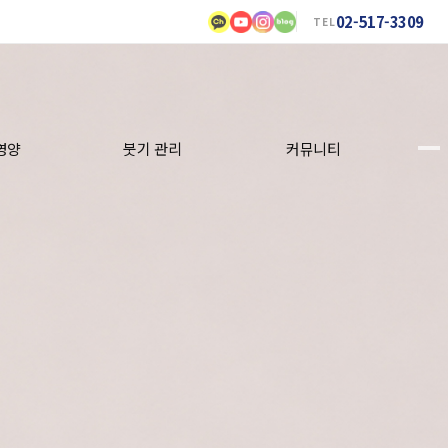
02-517-3309
TEL
영양
붓기 관리
커뮤니티