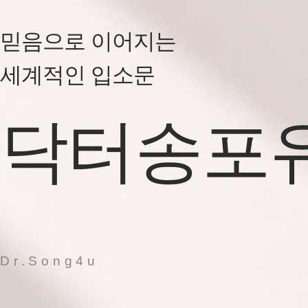
믿음으로 이어지는
세계적인 입소문
닥터송포
Dr.Song4u